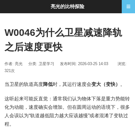
亮光的比特探险
W0046为什么卫星减速降轨
之后速度更快
作者: 亮光
分类:
卫星学习
发布时间: 2026-03-25 14:03
浏览:
321次
当卫星的轨道高度
降低
时，其运行速度会
变大（变快）
。
这听起来可能反直觉：通常我们认为物体下落是重力势能转
化为动能，速度确实会增加。但在圆周运动的语境下，很多
人会误以为“轨道越低阻力越大应该越慢”或者混淆了变轨过
程。