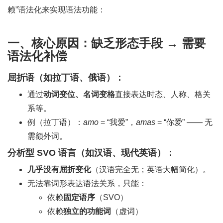
赖”语法化来实现语法功能：
一、核心原因：
缺乏形态手段 → 需要
语法化补偿
屈折语（如拉丁语、俄语）：
通过
动词变位、名词变格
直接表达时态、人称、格关
系等。
例（拉丁语）：
amo
= “我爱”，
amas
= “你爱” —— 无
需额外词。
分析型 SVO 语言（如汉语、现代英语）：
几乎没有屈折变化
（汉语完全无；英语大幅简化）。
无法靠词形表达语法关系，只能：
依赖
固定语序
（SVO）
依赖
独立的功能词
（虚词）