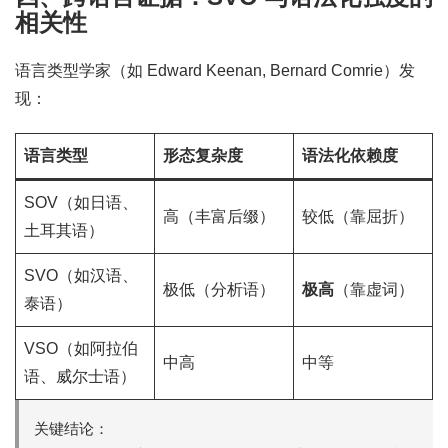
相关性
语言类型学家（如 Edward Keenan, Bernard Comrie）发
现：
语言类型
形态复杂度
语法化依赖度
SOV（如日语、
高（丰富后缀）
较低（靠屈折）
土耳其语）
SVO（如汉语、
极低（分析语）
极高
（靠虚词）
泰语）
VSO（如阿拉伯
中高
中等
语、威尔士语）
关键结论：