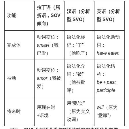
拉丁语（屈
汉语（分析
英语（分析
功能
折语，SOV
型 SVO）
型 SVO）
倾向）
动词变位：
语法化标
语法化助动
完成体
amavi
（我
记：“了”
词：
已爱）
（他吃了）
have eaten
语法化介
语法化结
动词变位：
词：“被”
构：
被动
amor
（我被
（他被批
be + past
爱）
评）
participle
用“要/会”
用现在时
will
（原为
将来时
（原为实义
+语境
“意愿”）
动词）