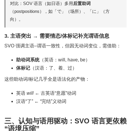
对比：SOV 语言（如日语）多用
后置助词
（postpositions），如「で」（场所）、「に」（方
向）。
3.
主语突出 → 需要情态/体标记补充谓语信息
SVO 强调主语–谓语一致性，但因无动词变位，需借助：
助动词系统
（英语：will, have, be）
体标记
（汉语：了、着、过）
这些助动词/标记几乎全是语法化的产物：
英语
will
← 古英语“意愿”动词
汉语“了” ← “完结”义动词
三、认知与语用驱动：SVO 语言更依赖
“语境压缩”