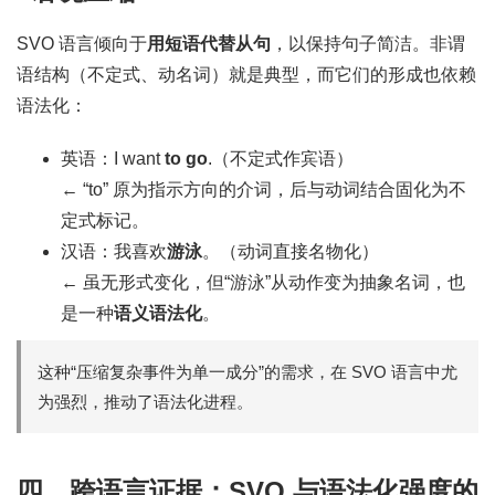
SVO 语言倾向于
用短语代替从句
，以保持句子简洁。非谓
语结构（不定式、动名词）就是典型，而它们的形成也依赖
语法化：
英语：I want
to go
.（不定式作宾语）
← “to” 原为指示方向的介词，后与动词结合固化为不
定式标记。
汉语：我喜欢
游泳
。（动词直接名物化）
← 虽无形式变化，但“游泳”从动作变为抽象名词，也
是一种
语义语法化
。
这种“压缩复杂事件为单一成分”的需求，在 SVO 语言中尤
为强烈，推动了语法化进程。
四、跨语言证据：SVO 与语法化强度的