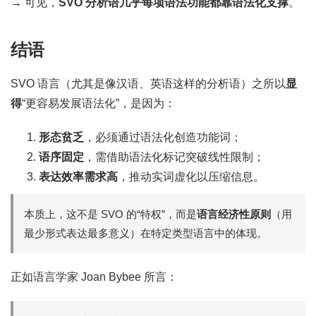
→ 可见，
SVO 分析语几乎每项语法功能都靠语法化支撑
。
结语
SVO 语言（尤其是像汉语、英语这样的分析语）之所以
显
得
“更容易发展语法化”，是因为：
形态贫乏
，必须通过语法化创造功能词；
语序固定
，需借助语法化标记突破线性限制；
表达效率需求高
，推动实词虚化以压缩信息。
本质上，这不是 SVO 的“特权”，而是
语言经济性原则
（用
最少形式表达最多意义）在特定类型语言中的体现。
正如语言学家 Joan Bybee 所言：