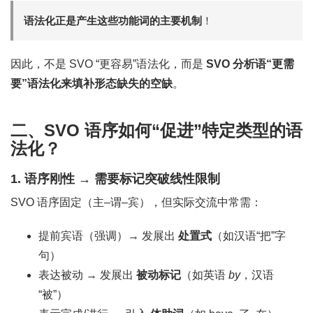
语法化正是产生这些功能词的主要机制
！
因此，不是 SVO “更容易”语法化，而是
SVO 分析语“更需
要”语法化来填补形态缺失的空缺
。
二、SVO 语序如何“促进”特定类型的语
法化？
1.
语序刚性 → 需要标记突破线性限制
SVO 语序固定（主–谓–宾），但实际交流中常需：
提前宾语（强调）→ 发展出
处置式
（如汉语“把”字
句）
表达被动 → 发展出
被动标记
（如英语
by
，汉语
“被”）