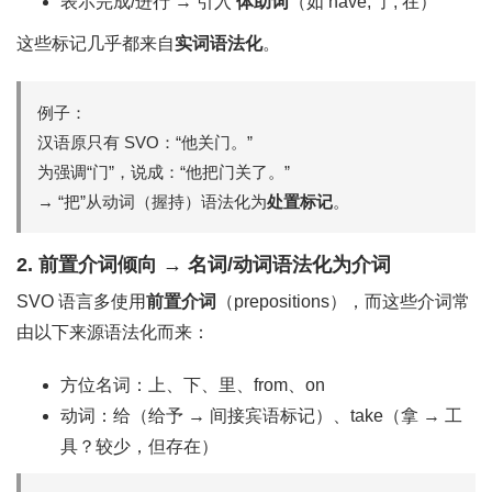
表示完成/进行 → 引入
体助词
（如 have, 了, 在）
这些标记几乎都来自
实词语法化
。
例子：
汉语原只有 SVO：“他关门。”
为强调“门”，说成：“他把门关了。”
→ “把”从动词（握持）语法化为
处置标记
。
2.
前置介词倾向 → 名词/动词语法化为介词
SVO 语言多使用
前置介词
（prepositions），而这些介词常
由以下来源语法化而来：
方位名词：上、下、里、from、on
动词：给（给予 → 间接宾语标记）、take（拿 → 工
具？较少，但存在）