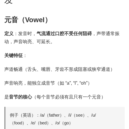
元音
（Vowel）
定义
：发音时，
气流通过口腔不受任何阻碍
，声带通常振
动，声音响亮、可延长。
关键特征
：
声道畅通（舌头、嘴唇、牙齿不形成阻塞或狭窄通道）
声音响亮，能独立成音节（如 “a”, “I”, “oh”）
是
音节的核心
（每个音节必须有且只有一个元音）
例子（英语）：/a/（father）、/i/（see）、/u/
（food）、/e/（bed）、/o/（go）