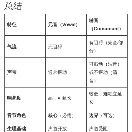
总结
辅音
特征
元音（Vowel）
（Consonant）
有阻碍（完全/部
气流
无阻碍
分）
可振动（浊音）
声带
通常振动
或不振动（清
音）
较低，难独立延
响亮度
高，可延长
长
音节角色
核心
（必需）
边界
（可选）
生理基础
声道开放
声道受阻