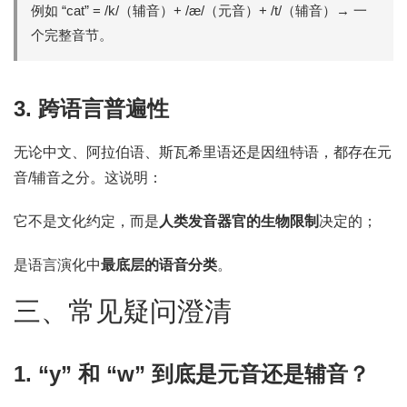
例如 “cat” = /k/（辅音）+ /æ/（元音）+ /t/（辅音）→ 一
个完整音节。
3.
跨语言普遍性
无论中文、阿拉伯语、斯瓦希里语还是因纽特语，都存在元
音/辅音之分。这说明：
它不是文化约定，而是
人类发音器官的生物限制
决定的；
是语言演化中
最底层的语音分类
。
三、常见疑问澄清
1. “y” 和 “w” 到底是元音还是辅音？