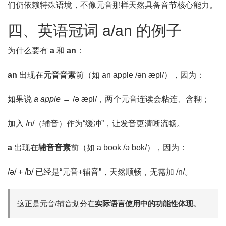
们仍依赖特殊语境，不像元音那样天然具备音节核心能力。
四、英语冠词 a/an 的例子
为什么要有
a
和
an
：
an
出现在
元音音素
前（如 an apple /ən æpl/），因为：
如果说
a apple
→ /ə æpl/，两个元音连读会粘连、含糊；
加入 /n/（辅音）作为“缓冲”，让发音更清晰流畅。
a
出现在
辅音音素
前（如 a book /ə bʊk/），因为：
/ə/ + /b/ 已经是“元音+辅音”，天然顺畅，无需加 /n/。
这正是元音/辅音划分在
实际语言使用中的功能性体现
。