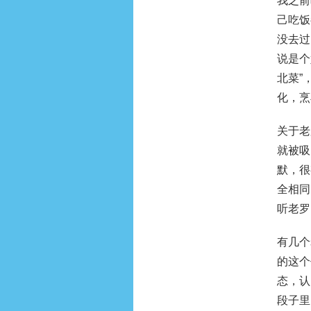
我之前
己吃饭
没去过
说是个
北菜”
化，烹
关于老
就被吸
默，很
全相同
听老罗
有几个
的这个
态，认
段子里