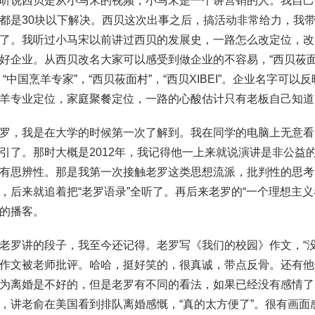
听说西贝是从小马宋的视频，小马宋是一个讲营销的人。我自己
都是30块以下解决。西贝这次出事之后，搞活动非常给力，我
了。我听过小马宋以前讲过西贝的发展史，一路怎么改定位，改
好企业。从西贝改名大家可以感受到做企业的不容易，“西贝莜面村
，“中国烹羊专家”，“西贝莜面村”，“西贝XIBEI”。企业名字
羊专业定位，家庭聚餐定位，一路的心酸估计只有老板自己知道
罗，我是在大学的时候第一次了解到。我在同学的电脑上无意看
引了。那时大概是2012年，我记得他一上来就说演讲是非公益
有思辨性。那是我第一次接触老罗这类思想流派，批判性的思考
，后来就追着把“老罗语录”全听了。再后来老罗的“一个理想主
的播客。
老罗讲的段子，我至今还记得。老罗写《我们的校园》作文，“
作文被老师批评。哈哈，挺好笑的，很真诚，带点反骨。还有他
为离婚是不好的，但是老罗有不同的看法，如果已经没有感情了
，讲老俞在美国看到排队离婚感慨，“真的太方便了”。很有画