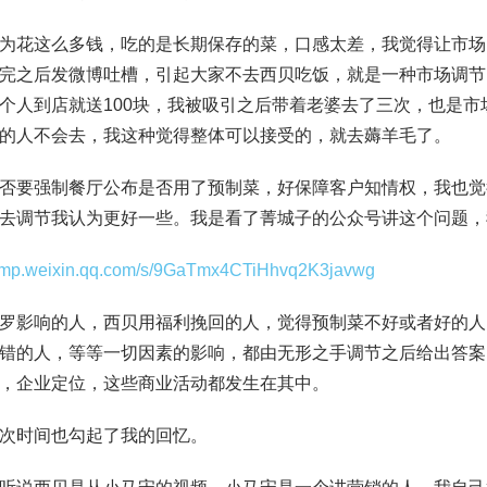
为花这么多钱，吃的是长期保存的菜，口感太差，我觉得让市场
完之后发微博吐槽，引起大家不去西贝吃饭，就是一种市场调节
个人到店就送100块，我被吸引之后带着老婆去了三次，也是
的人不会去，我这种觉得整体可以接受的，就去薅羊毛了。
否要强制餐厅公布是否用了预制菜，好保障客户知情权，我也觉
去调节我认为更好一些。我是看了菁城子的公众号讲这个问题，
//mp.weixin.qq.com/s/9GaTmx4CTiHhvq2K3javwg
罗影响的人，西贝用福利挽回的人，觉得预制菜不好或者好的人
错的人，等等一切因素的影响，都由无形之手调节之后给出答案
，企业定位，这些商业活动都发生在其中。
次时间也勾起了我的回忆。