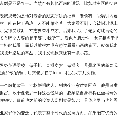
离婚是不是坏事。当然也有其他严肃的话题，比如对中医的批判
发我思考的是他对老俞的励志演讲的批判。老俞有一段演讲内容
树，能在树下乘凉。人不能做小草，大家看不到，会被踩进泥土
听完很受鼓舞，立志要奋斗成才。后来我又听了老罗对此言论的
爷爷吗？人要的是平等”，我听了之后也有启发性。老罗相当于
年轻的我看，而我以前根本没有想过看看油画的背面。就像我走
我拨开路边的草丛，我才发现原来还有一条小路。
罗办英语学校，做手机，直播卖货，做播客，凡是老罗的新闻我
重新加载”的鞋，后来老罗换了logo，我又买了几次鞋。
一个敢想敢干，性格鲜明的人。别的企业家讲究圆润，他是追求
财富。敢于像老罗一样这么锐利的，必须是自身行得正坐得端的
住狠批。目前他之前的投资人郑刚就是如此，具体老罗与他的恩
业家群体的变迁，代表了整个时代的发展方向。如果能有优秀的