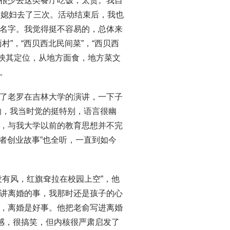
很少去这类餐厅吃饭，太贵。我自
带媳妇去了三次。活动结束后，我也
名字。我觉得挺不容易的，总体来
”，“西贝西北民间菜”，“西贝西
可以反映其定位，从地方面食，地方菜文
。
了老罗在吉林大学的演讲，一下子
的，我当时觉的挺特别，语言很幽
，与我大学以前的教育思想并不完
义者创业故事”也全听，一直到如今
没有风，红旗耷拉在校园上空”，他
讲离婚的事，我那时还是孩子的心
，离婚是好事。他把老俞写进离婚
面感，很搞笑，但内核很严肃启发了