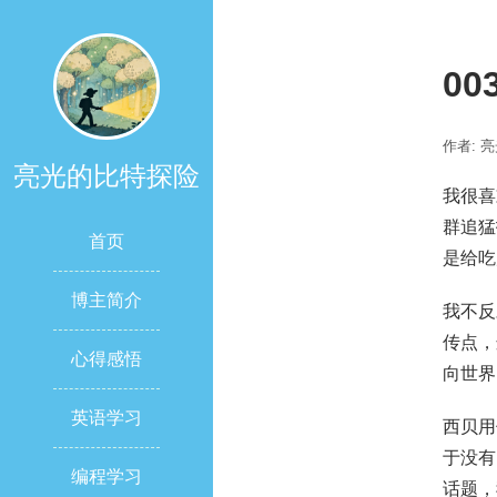
0
作者: 
亮光的比特探险
我很喜
群追猛
首页
是给吃
博主简介
我不反
传点，
心得感悟
向世界
英语学习
西贝用
于没有
编程学习
话题，