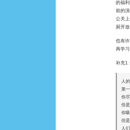
的福利
前的演
公关上
厨开放
也有许
再学习
补充1
人的
第一
你尽
但是
你吸
但是
人们