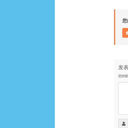
您
发
您的