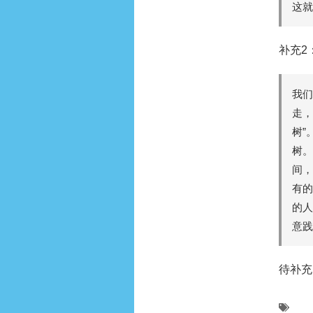
这就
补充2
我们
走，
树”
树。
间，
有的
的人
意践
待补充