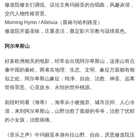
修道院修女们调侃、议论主角玛丽亚的合唱曲，风趣诙谐，
交代人物性格背景。
Morning Hymn / Alleluia（晨祷与哈利路亚）
修道院开篇圣咏，庄重圣洁，奠定影片宗教与温情底色。
阿尔卑斯山
好多欧洲相关的电影，经常会出现阿尔卑斯山，这座山有点
像中国的秦岭。两者在地理、生态、文明、象征方面都有相
似之处。阿尔卑斯山象征：纯净、自由、治愈、神圣、远离
世俗罪恶、心灵故乡、永恒的世外桃源。
前段时间看《海蒂》，海蒂从小被抛弃、城市压抑、人心冷
漠，来到阿尔卑斯山，山野治愈了孤僻的爷爷，治愈了忧郁
的小女孩，治愈病痛。
《音乐之声》中玛丽亚本身向往山野、自由，厌恶修道院压