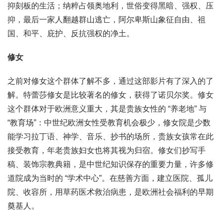
抑刻板的生活；纳粹占领奥地利，世俗变得黑暗、强权、压
抑，最后一家人翻越群山逃亡，阿尔卑斯山象征自由、祖
国、和平、庇护、反抗强权的净土。
修女
之前对修女这个群体了解不多，通过这部影片有了深入的了
解。特蕾莎修女是比较著名的修女，获得了诺贝尔奖。修女
这个群体对于欧洲意义重大，其是贵族女性的 “养老地” 与
“教育场”：中世纪欧洲女性受教育机会极少，修女院是少数
能学习拉丁语、神学、音乐、抄书的场所，贵族女孩常在此
接受教育，年老贵族妇女也将其视为归宿。修女们抄写手
稿、装饰宗教典籍，是中世纪知识保存的重要力量，许多修
道院成为当时的 “学术中心”。在慈善方面，建立医院、孤儿
院、收容所，用草药医术救治病患，是欧洲社会福利的早期
奠基人。