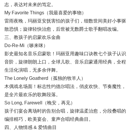
志，表达对未来的笃定。
My Favorite Things（我最喜爱的事物）
雷雨夜晚，玛丽亚安抚害怕的孩子们，细数世间美好小事驱
散恐惧；旋律轻快治愈，后世被无数爵士歌手翻唱改编。
三、教孩子的启蒙欢乐金曲
Do-Re-Mi（哆来咪）
影史最知名音乐启蒙歌！玛丽亚用趣味口诀教七个孩子认识
音阶，旋律朗朗上口，全球儿歌、音乐启蒙通用经典，全程
生活化演唱，无多余伴舞。
The Lonely Goatherd（孤独的牧羊人）
木偶戏名场面！标志性约德尔唱法，俏皮欢快、节奏魔性，
是全片最欢乐的歌舞段落。
So Long, Farewell（晚安，再见）
孩子们宴会离场时的告别合唱，旋律温柔治愈，分段叠唱的
编排精巧，欧美宴会、童声合唱经典曲目。
四、人物情感 & 爱情曲目