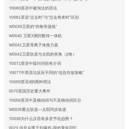
Y0080英语中被淘汰的语法
Y0081英语“过去时”与“过去将来时”区别
W0039卫星的“仰角等值线”
W0040 卫星X测控数传一体机
W0041卫星等离子体推力器
W0042卫星轨道与太阳的夹角（β角）
Y0071英语中疑问词前有介词
Y0077中英语法反应不同的“信息存放策略”
Y0059英语if的两种用法
0070英国历史重大事件
Y0056英语中及物动词与不及物动词区分
W0035重点轨道—太阳同步轨道
Y0038为什么汉语有多音节化趋势？
0023 信息从匮乏到爆炸-我的童年回忆