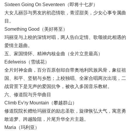
Sixteen Going On Seventeen（即将十七岁）
大女儿丽莎与男友的初恋情歌，青涩甜美，少女心事专属曲
目。
Something Good（美好将至）
玛丽亚与上校的深情对唱，两人告白定情、歌颂彼此相遇的
爱情主题曲。
五、家国情怀、精神内核金曲（全片立意最高）
Edelweiss（雪绒花）
全片封神金曲，百分百原创却自带奥地利民族风骨，象征祖
国、和平、坚韧与乡愁；上校独唱、全家合唱两次出现，二
战背景下是无声的爱国抗争，被收入多国音乐教材。
六、修道院与升华曲目
Climb Ev’ry Mountain（攀越群山）
修道院院长赠给玛丽亚的励志圣歌，旋律恢弘大气，寓意勇
敢追梦、跨越险阻，片尾升华全片主题。
Maria（玛利亚）