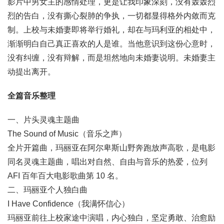
影片中男女主的感情处理，更是让我印象深刻，没有轰轰烈
烈的告白，没有撕心裂肺的争执，一切都显得格外内敛而克
制。上校与未婚妻即将举行婚礼，却在与玛利亚的相处中，
渐渐明白自己真正喜欢的人是谁。当他意识到这份心意时，
没有纠缠，没有辩解，而是坦然地向未婚妻说明。未婚妻主
动提出离开。
全篇音乐整理
一、片头灵魂主题曲
The Sound of Music（音乐之声）
全片开篇曲，玛丽亚在阿尔卑斯山野奔跑放声高歌，是电影
同名灵魂主题曲，唱出对自然、自由与音乐的热爱，位列
AFI 百年百大电影歌曲第 10 名。
二、玛丽亚个人独白曲
I Have Confidence（我满怀信心）
玛丽亚前往上校家途中演唱，内心独白，坚定勇敢、治愈励